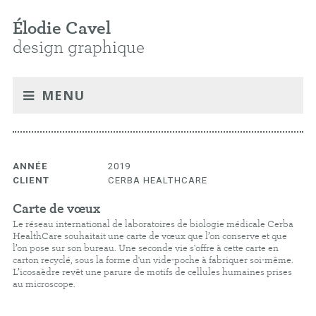
Élodie Cavel
design graphique
MENU
ANNÉE
2019
CLIENT
CERBA HEALTHCARE
Carte de vœux
Le réseau international de laboratoires de biologie médicale Cerba
HealthCare souhaitait une carte de vœux que l’on conserve et que
l’on pose sur son bureau. Une seconde vie s'offre à cette carte en
carton recyclé, sous la forme d'un vide-poche à fabriquer soi-même.
L’icosaèdre revêt une parure de motifs de cellules humaines prises
au microscope.