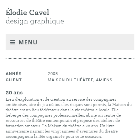
Élodie Cavel
design graphique
MENU
ANNÉE
2008
CLIENT
MAISON DU THÉÂTRE, AMIENS
20 ans
Lieu d’exploration et de création au service des compagnies
amiénoises, aire de jeu où tous les risques sont permis, la Maison du
théâtre est un lieu fédérateur dans la vie théâtrale locale. Elle
héberge des compagnies professionnelles, abrite un centre de
ressources de théâtre contemporain et propose des ateliers de
formation amateur. La Maison du théâtre a 20 ans. Un livre
anniversaire narrant les vingt années d’aventures du théâtre
accompagnera la fête organisée pour cette occasion.