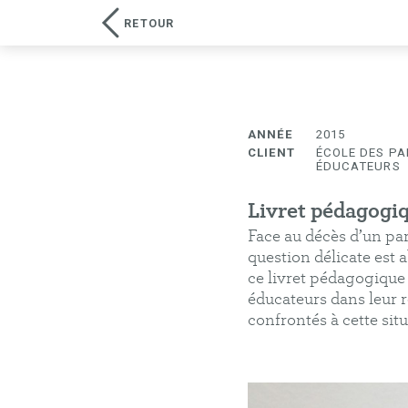
RETOUR
Élodie Cavel
design graphique
ANNÉE
2015
CLIENT
ÉCOLE DES PA
ÉDUCATEURS
Livret pédagogiq
Face au décès d’un pa
question délicate est 
ce livret pédagogique
éducateurs dans leur r
confrontés à cette situ