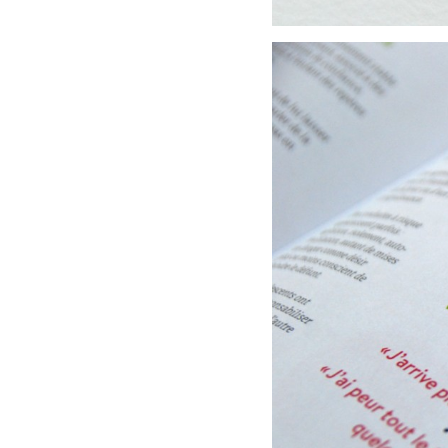
© Élodie Cavel -
mentions légales