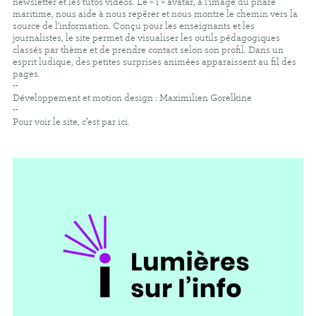
newsletter et les tutos vidéos. Le « i » avatar, à l'image du phare
maritime, nous aide à nous repérer et nous montre le chemin vers la
source de l'information. Conçu pour les enseignants et les
journalistes, le site permet de visualiser les outils pédagogiques
classés par thème et de prendre contact selon son profil. Dans un
esprit ludique, des petites surprises animées apparaissent au fil des
pages.
--
Développement et motion design :
Maximilien Gorelkine
--
Pour voir le site, c’est par ici
.