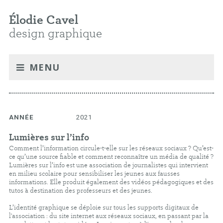
Élodie Cavel
design graphique
MENU
ANNÉE
2021
Lumières sur l’info
Comment l’information circule-t-elle sur les réseaux sociaux ? Qu’est-
ce qu’une source fiable et comment reconnaître un média de qualité ?
Lumières sur l’info est une association de journalistes qui intervient
en milieu scolaire pour sensibiliser les jeunes aux fausses
informations. Elle produit également des vidéos pédagogiques et des
tutos à destination des professeurs et des jeunes.
L’identité graphique se déploie sur tous les supports digitaux de
l'association : du site internet aux réseaux sociaux, en passant par la