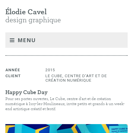
Élodie Cavel
design graphique
MENU
ANNÉE
2015
CLIENT
LE CUBE, CENTRE D'ART ET DE
CRÉATION NUMÉRIQUE
Happy Cube Day
Pour ses portes ouvertes, Le Cube, centre d'art et de création
numérique à Issy-les-Moulineaux, invite petits et grands à un week-
end artistique créatif et festif.