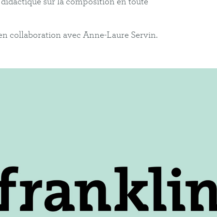
didactique sur la composition en toute
 en collaboration avec
Anne-Laure Servin
.