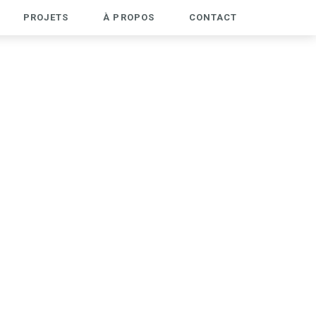
PROJETS
À PROPOS
CONTACT
PROJETS
À PROPOS
CONTACT
IDENTITÉ
ESPACE
WEB
WORKSHOP