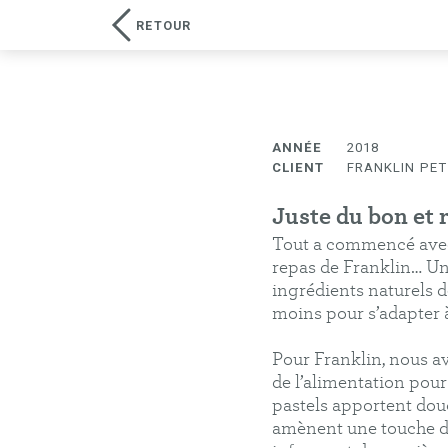
RETOUR
Élodie Cavel
design graphique
ANNÉE
2018
CLIENT
FRANKLIN PET
Juste du bon et 
Tout a commencé avec 
repas de Franklin… Un
ingrédients naturels de 
moins pour s’adapter à
Pour Franklin, nous a
de l’alimentation pour 
pastels apportent douc
amènent une touche d'