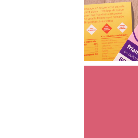
© Élodie Cavel -
mentions légales