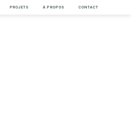
PROJETS
À PROPOS
CONTACT
PROJETS
À PROPOS
CONTACT
IDENTITÉ
ESPACE
WEB
WORKSHOP