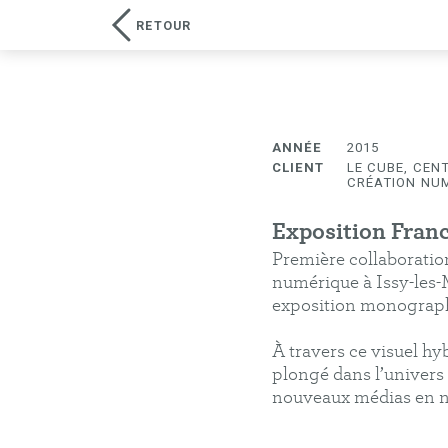
RETOUR
Élodie Cavel
design graphique
ANNÉE
2015
CLIENT
LE CUBE, CENT
CRÉATION NU
Exposition Fran
Première collaboration
numérique à Issy-les-
exposition monographi
À travers ce visuel hy
plongé dans l’univers d
nouveaux médias en nav