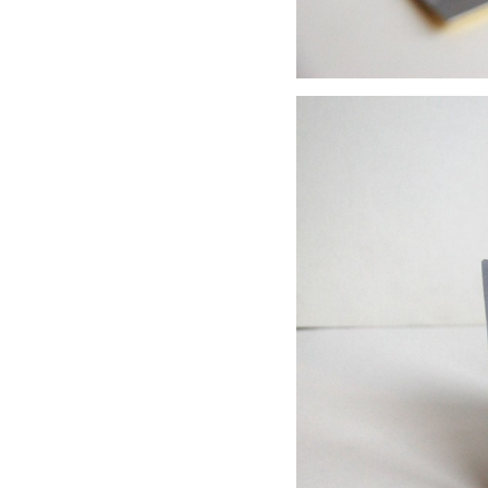
© Élodie Cavel -
mentions légales